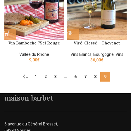
Vin Bamboche 75cl Rouge
Viré-Clessé – Thevenet
Quintaine – 2017 75cl
Vallée du Rhône
Vins Blancs
,
Bourgogne
,
Vins
9,00
€
36,00
€
←
1
2
3
…
6
7
8
9
maison barbet
6 avenue du Général Brosset,
69390 Vourles