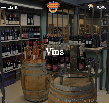
0
MENU
0,00
€
Vins
Home
Vins
Page 9
Showing 97–102 of 102 results