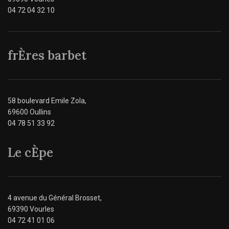
04 72 04 32 10
frÈres barbet
58 boulevard Emile Zola,
69600 Oullins
04 78 51 33 92
Le cÈpe
4 avenue du Général Brosset,
69390 Vourles
04 72 41 01 06