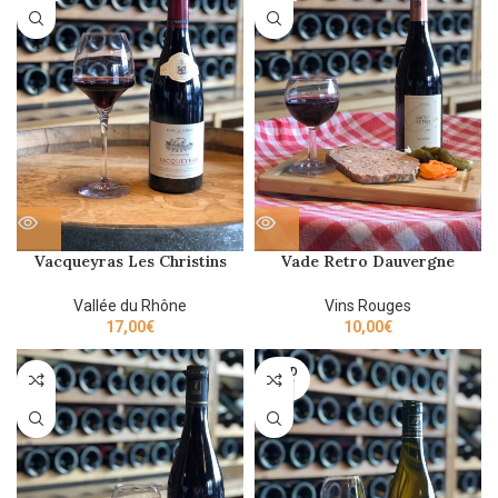
Vacqueyras Les Christins
Vade Retro Dauvergne
Perrin 2020 75cl
Ranvier 2018 75cl
Vallée du Rhône
Vins Rouges
17,00
€
10,00
€
SOLD
OUT