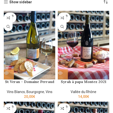
Show sidebar
SOLD
SOLD
OUT
OUT
St Veran – Domaine Perraud
Syrah à papa Montez 2021
– 2021 75cl
75cl
Vins Blancs
,
Bourgogne
,
Vins
Vallée du Rhône
20,00
€
14,00
€
SOLD
SOLD
OUT
OUT