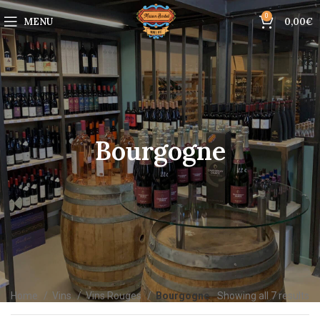
0
MENU
0,00
€
Bourgogne
Home
Vins
Vins Rouges
Bourgogne
Showing all 7 results