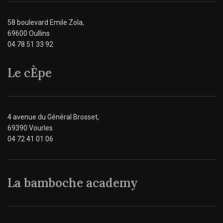
58 boulevard Emile Zola,
69600 Oullins
04 78 51 33 92
Le cÈpe
4 avenue du Général Brosset,
69390 Vourles
04 72 41 01 06
La bamboche academy