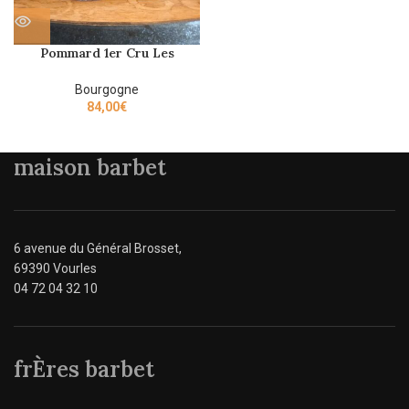
Pommard 1er Cru Les
Chaponnieres Delaunay 2019
Bourgogne
84,00
€
maison barbet
6 avenue du Général Brosset,
69390 Vourles
04 72 04 32 10
frÈres barbet