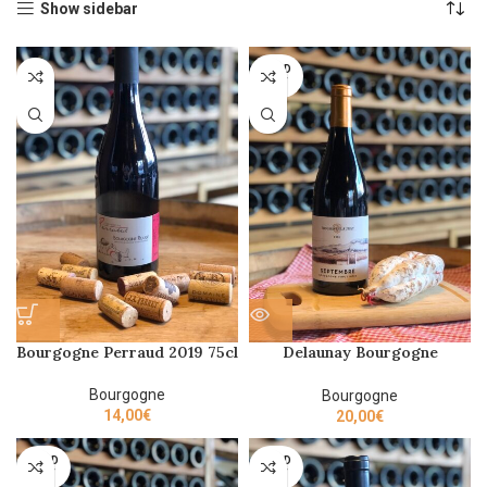
Show sidebar
SOLD
OUT
Bourgogne Perraud 2019 75cl
Delaunay Bourgogne
Septembre Rouge 75cl 2022
Bourgogne
Bourgogne
14,00
€
20,00
€
SOLD
SOLD
OUT
OUT