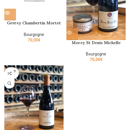
Gevrey Chambertin Mortet
2021 75cl
Bourgogne
70,00
€
Morey St Denis Michelle
Noellat 2019 75cl
Bourgogne
70,00
€
SOLD
OUT