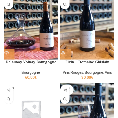
Delaunay Volnay Bourgogne
Fixin – Domaine Ghislain
75cl 2019
KOHUT – 2020 – 75 cl
Bourgogne
Vins Rouges
,
Bourgogne
,
Vins
60,00
€
30,00
€
SOLD
SOLD
OUT
OUT