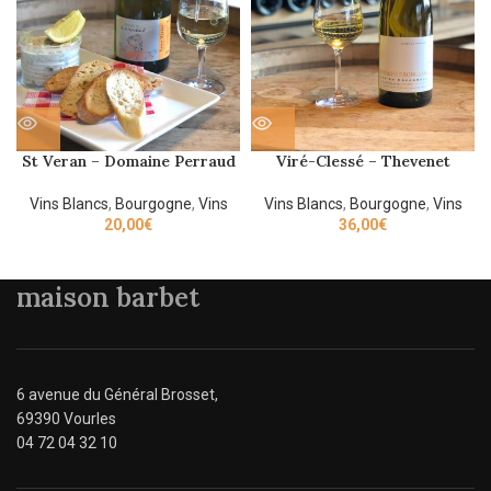
St Veran – Domaine Perraud
Viré-Clessé – Thevenet
– 2021 75cl
Quintaine – 2017 75cl
Vins Blancs
,
Bourgogne
,
Vins
Vins Blancs
,
Bourgogne
,
Vins
20,00
€
36,00
€
maison barbet
6 avenue du Général Brosset,
69390 Vourles
04 72 04 32 10