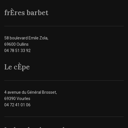
frÈres barbet
58 boulevard Emile Zola,
69600 Oullins
04 78 51 33 92
Le cÈpe
4 avenue du Général Brosset,
69390 Vourles
04 72 41 01 06