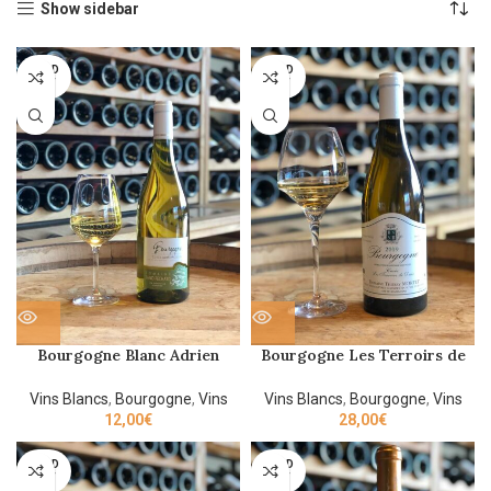
Show sidebar
SOLD
SOLD
OUT
OUT
Bourgogne Blanc Adrien
Bourgogne Les Terroirs de
Gilles 2022 75cl
Daix blanc Mortet 2021 75cl
Vins Blancs
,
Bourgogne
,
Vins
Vins Blancs
,
Bourgogne
,
Vins
12,00
€
28,00
€
SOLD
SOLD
OUT
OUT