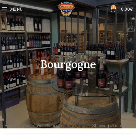
0
MENU
0,00
€
Bourgogne
Home
Vins
Vins Blancs
Bourgogne
Showing all 6 results