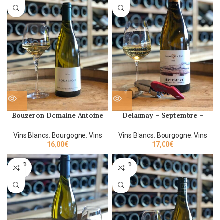
Bouzeron Domaine Antoine
Delaunay – Septembre –
Reniaume 2020 75cl
Bourgogne – 2019 – 75 cl
Vins Blancs
,
Bourgogne
,
Vins
Vins Blancs
,
Bourgogne
,
Vins
16,00
€
17,00
€
SOLD
SOLD
OUT
OUT