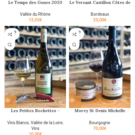
Le Temps des Gones 2020
Le Versant Castillon Côtes de
Premiere étoile
Bordeaux 2020
Vallée du Rhône
Bordeaux
13,50
€
20,00
€
SOLD
SOLD
OUT
OUT
Les Petites Rochettes –
Morey St Denis Michelle
Château du Breuil – 2019 – 75
Noellat 2019 75cl
cl
Vins Blancs
,
Vallée de la Loire
,
Bourgogne
Vins
70,00
€
10,00
€