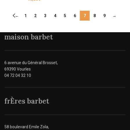
←
1
2
3
4
5
6
7
8
9
→
maison barbet
6 avenue du Général Brosset,
69390 Vourles
04 72 04 32 10
frÈres barbet
58 boulevard Emile Zola,