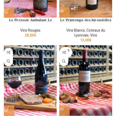
Le Pressoir Ambulant Le
Le Printemps des hirondelles
Trescol 2018 IGP Aveyron
Domaine Prapin 2019 75cl
Vins Rouges
Vins Blancs
,
Coteaux du
28,00
€
Lyonnais
,
Vins
13,00
€
SOLD
OUT