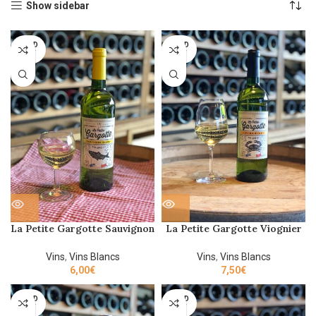
Show sidebar
SOLD
SOLD
OUT
OUT
La Petite Gargotte Sauvignon
La Petite Gargotte Viognier
Blanc 2019 75cl
2019 75cl
Vins
,
Vins Blancs
Vins
,
Vins Blancs
6,00
€
7,50
€
SOLD
SOLD
OUT
OUT