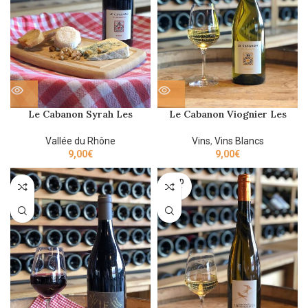
Le Cabanon Syrah Les
Le Cabanon Viognier Les
Alexandrins 75cl
Alexandrins 75cl
Vallée du Rhône
Vins
,
Vins Blancs
9,00
€
9,00
€
SOLD
OUT