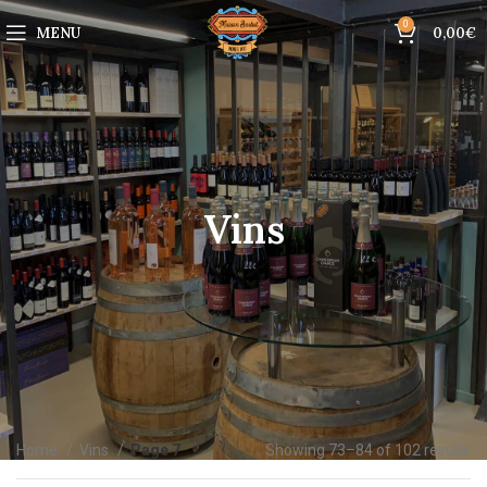
0
MENU
0,00
€
Vins
Home
Vins
Page 7
Showing 73–84 of 102 results