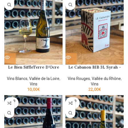
Le Bien SiffleTerre D’Ocre
Le Cabanon BIB 3L Syrah –
-2021-75cl
Domaine Les Alexandrins
Vins Blancs
,
Vallée de la Loire
,
Vins Rouges
,
Vallée du Rhône
,
Vins
Vins
10,00
€
22,00
€
SOLD
SOLD
OUT
OUT