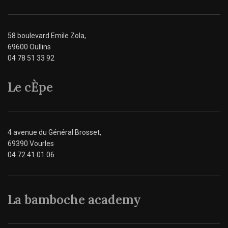
58 boulevard Emile Zola,
69600 Oullins
04 78 51 33 92
Le cÈpe
4 avenue du Général Brosset,
69390 Vourles
04 72 41 01 06
La bamboche academy