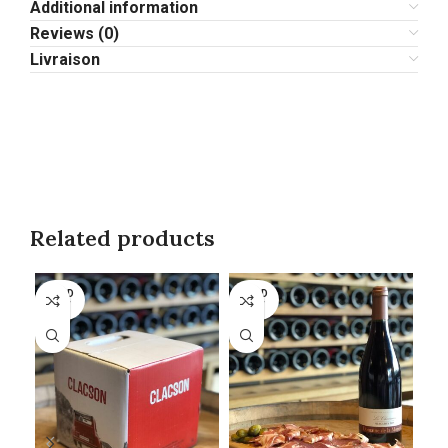
Additional information
Reviews (0)
Livraison
Related products
SOLD
SOLD
SO
OUT
OUT
O