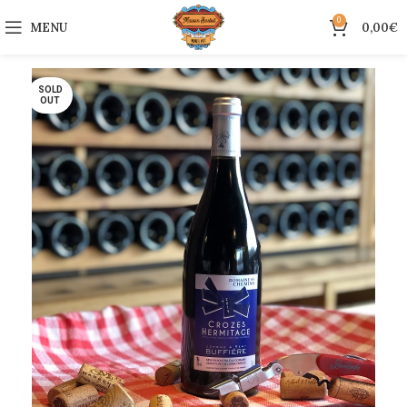
0
MENU
0,00
€
SOLD
OUT