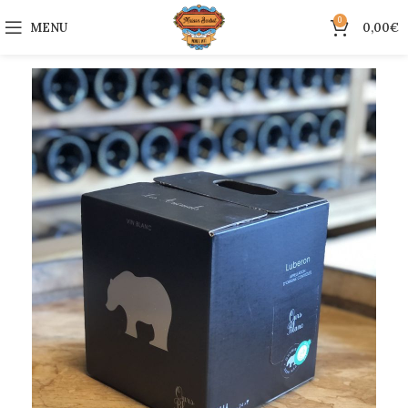
0
MENU
0,00
€