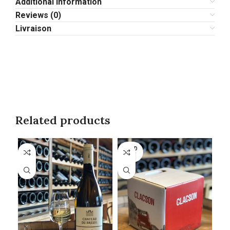
Additional information
Reviews (0)
Livraison
Related products
SOLD
SO
OUT
O