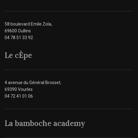
58 boulevard Emile Zola,
69600 Oullins
04 78 51 33 92
Le cÈpe
4 avenue du Général Brosset,
69390 Vourles
04 72 41 01 06
La bamboche academy