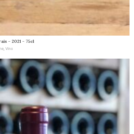
ais – 2021 – 75cl
ne
,
Vins