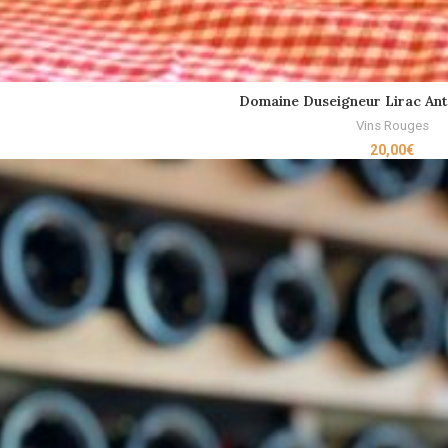
Domaine Duseigneur Lirac Ant
READ MORE
Vins Rouges
20,00
€