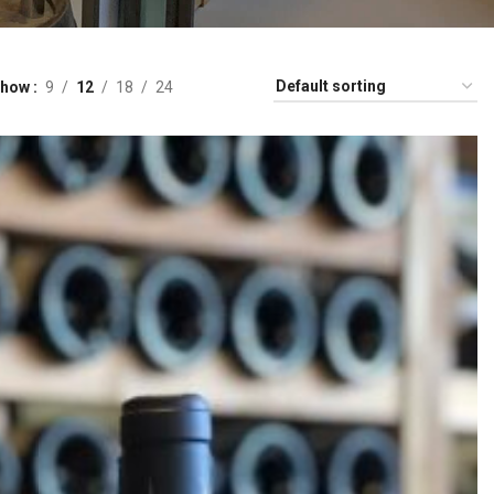
Show
9
12
18
24