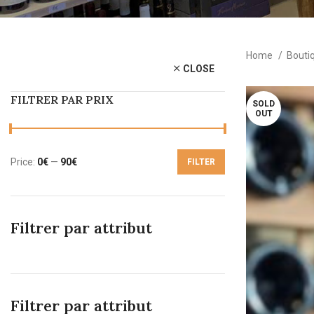
Home
Bouti
CLOSE
FILTRER PAR PRIX
SOLD
OUT
Price:
0€
—
90€
FILTER
Min
Max
price
price
Filtrer par attribut
Filtrer par attribut