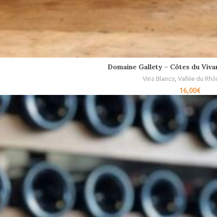
Domaine Gallety – Côtes du Vivar
ADD TO CART
Vins Blancs
,
Vallée du Rhô
16,00
€