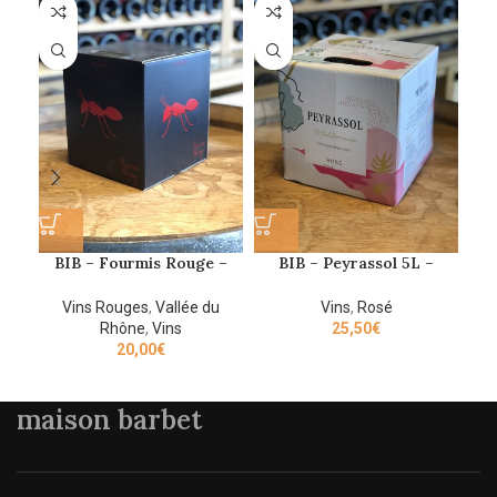
SO
O
BIB – Fourmis Rouge –
BIB – Peyrassol 5L –
BI
Famille Perrin
Mediterranée
Vins Rouges
,
Vallée du
Vins
,
Rosé
Rhône
,
Vins
25,50
€
20,00
€
maison barbet