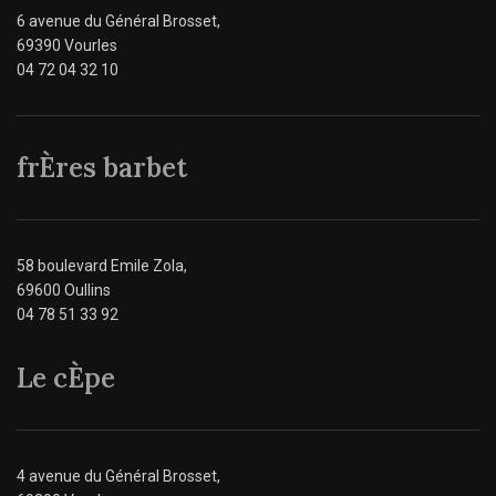
6 avenue du Général Brosset,
69390 Vourles
04 72 04 32 10
frÈres barbet
58 boulevard Emile Zola,
69600 Oullins
04 78 51 33 92
Le cÈpe
4 avenue du Général Brosset,