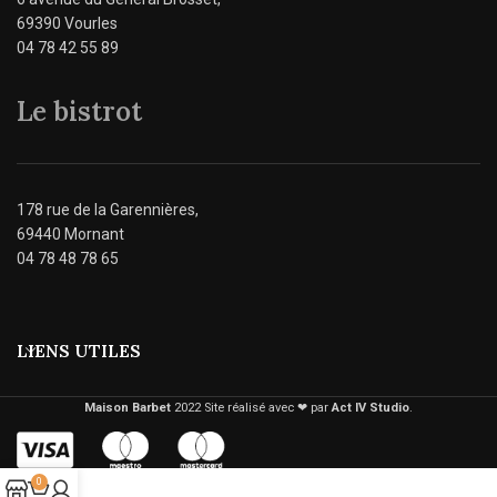
69390 Vourles
04 78 42 55 89
Le bistrot
178 rue de la Garennières,
69440 Mornant
04 78 48 78 65
LIENS UTILES
Maison Barbet
2022 Site réalisé avec ❤︎ par
Act IV Studio
.
0