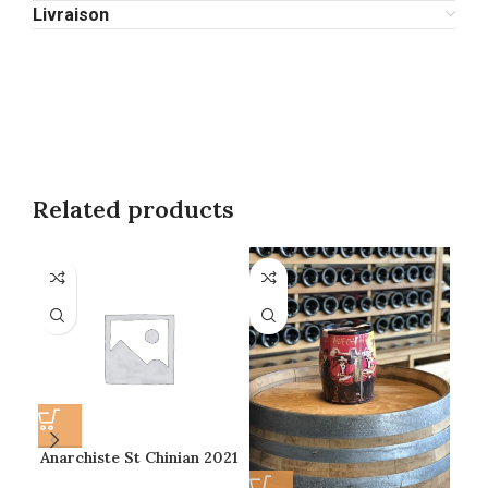
Livraison
Related products
SO
O
Anarchiste St Chinian 2021
75cl