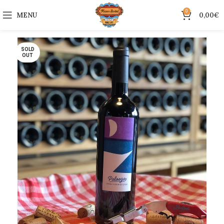
0
MENU
0,00
€
SOLD
OUT