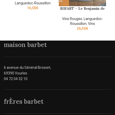
Languedoc-Roussillon
16,00
€
BIB’ART – Le Benjamin de
C
Puech-Haut
Vins Rouges
,
Languedoc-
V
Roussillon
,
Vins
26,50
€
maison barbet
6 avenue du Général Brosset,
69390 Vourles
04 72 04 32 10
frÈres barbet