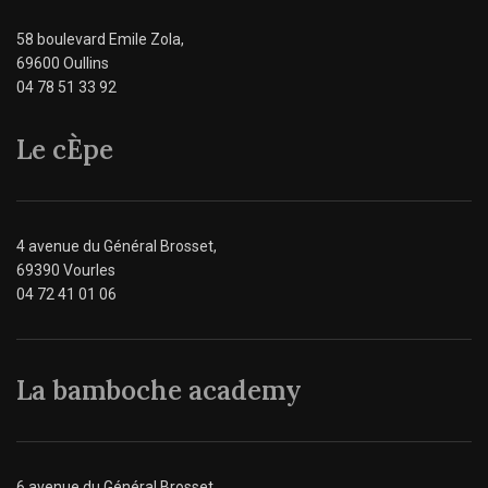
58 boulevard Emile Zola,
69600 Oullins
04 78 51 33 92
Le cÈpe
4 avenue du Général Brosset,
69390 Vourles
04 72 41 01 06
La bamboche academy
6 avenue du Général Brosset,